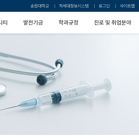
송원대학교
차세대정보시스템
로그인
사이트맵
니티
발전기금
학과규정
진로 및 취업분야