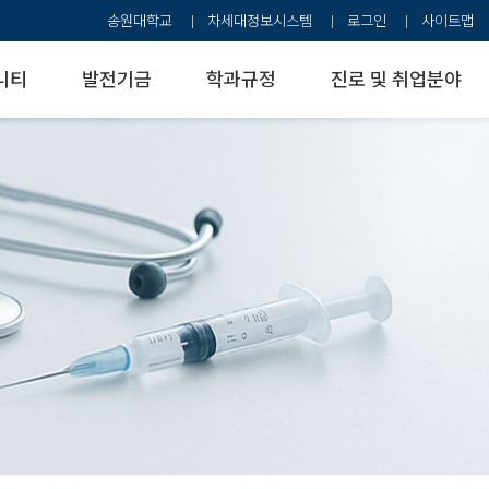
송원대학교
차세대정보시스템
로그인
사이트맵
니티
발전기금
학과규정
진로 및 취업분야