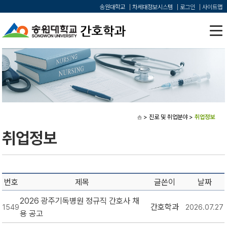
송원대학교
차세대정보시스템
로그인
사이트맵
> 진로 및 취업분야
>
취업정보
취업정보
번호
제목
글쓴이
날짜
2026 광주기독병원 정규직 간호사 채
간호학과
1549
2026.07.27
용 공고